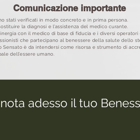
Comunicazione importante
ono stati verificati in modo concreto e in prima persona.
ostituire la diagnosi e l’assistenza del medico curante.
nergia con il medico di base di fiducia e i diversi operatori
ofessionisti che partecipano al benessere della salute dello 
 Sensato è da intendersi come risorsa e strumento di accr
ale dell’essere umano.
nota adesso il tuo Benes