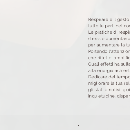
Respirare è il gest
tutte le parti del co
Le pratiche di resp
stress e aumentando
per aumentare la t
Portando l'attenzion
che riflette, amplif
Quali effetti ha sul
alta energia richies
Dedicare del tempo, 
migliorare la tua rel
gli stati emotivi, gi
inquietudine, dispe