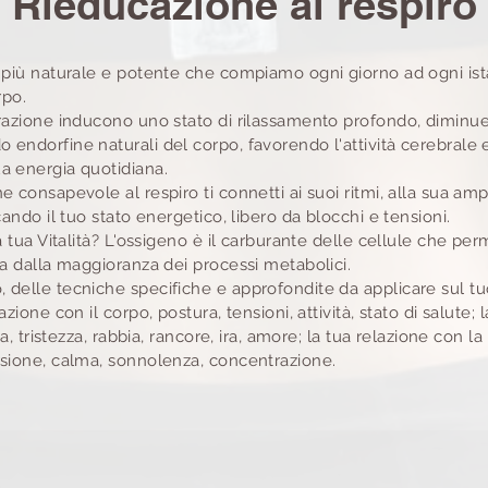
Rieducazione al respiro
o più naturale e potente che compiamo ogni giorno ad ogni ist
rpo.
irazione inducono uno stato di rilassamento profondo, diminuen
 endorfine naturali del corpo, favorendo l'attività cerebrale
ua energia quotidiana.
e consapevole al respiro ti connetti ai suoi ritmi, alla sua ampi
icando il tuo stato energetico, libero da blocchi e tensioni.
la tua Vitalità? L'ossigeno è il carburante delle cellule che pe
ta dalla maggioranza dei processi metabolici.
delle tecniche specifiche e approfondite da applicare sul tuo 
azione con il corpo, postura, tensioni, attività, stato di salute;
oia, tristezza, rabbia, rancore, ira, amore; la tua relazione con l
rsione, calma, sonnolenza, concentrazione.