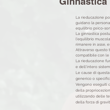
Ginnastica 
La rieducazione pos
guidano la persona 
equilibrio psico-so
La ginnastica postur
l'equilibrio muscola
rimanere in asse, e
Attraverso questo 
compatibile con le
La rieducazione fu
e dell'intero siste
Le cause di questa 
generico o specific
Vengono eseguiti de
della propriocezion
utilizzando delle t
della forza di gravit