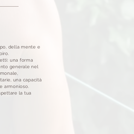
po, della mente e
piro.
etti:
una forma
ento generale nel
ormonale,
tarie,
una capacità
le armonioso.
spettare la tua