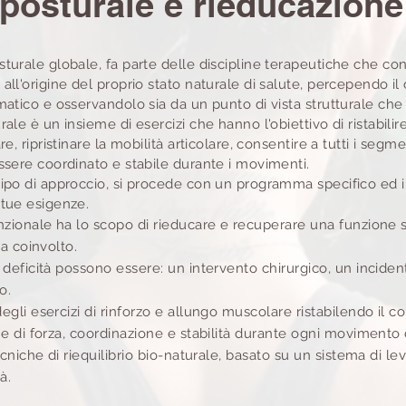
posturale e rieducazion
turale globale, fa parte delle discipline terapeutiche che co
all'origine del proprio stato naturale di salute, percependo il 
matico e osservandolo sia da un punto di vista strutturale che
ale è un insieme di esercizi che hanno l'obiettivo di ristabilir
re, ripristinare la mobilità articolare, consentire a tutti i segme
ssere coordinato e stabile durante i movimenti.
tipo di approccio, si procede con un programma specifico ed i
 tue esigenze.
nzionale ha lo scopo di rieducare e
recuperare
una funzione s
ma coinvolto.
deficità possono essere: un intervento chirurgico, un incide
o.
gli esercizi di rinforzo e allungo muscolare ristabilendo il c
e di forza, coordinazione e stabilità durante ogni movimento 
ecniche di riequilibrio bio-naturale, basato su un sistema di le
à.