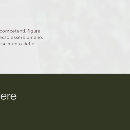
 competenti, figure
stesso essere umano.
escimento della
sere