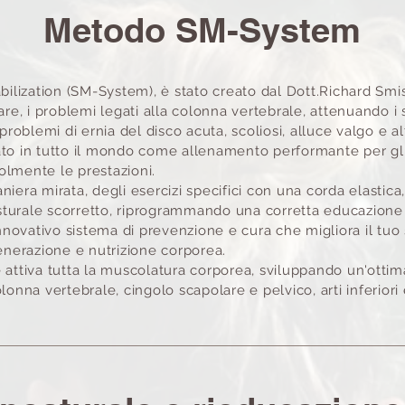
Metodo SM-System
abilization (SM-System), è stato creato dal Dott.Richard Smi
are, i problemi legati alla colonna vertebrale, attenuando i 
 problemi di ernia del disco acuta, scoliosi, alluce valgo e al
to in tutto il mondo come allenamento performante per gli 
volmente le
prestazioni.
niera mirata, degli esercizi specifici con una corda elastica
turale scorretto, riprogrammando una corretta educazione
ovativo sistema di prevenzione e cura che migliora il tuo s
generazione e nutrizione corporea.
 attiva tutta
la muscolatura corporea, sviluppando un'ottim
lonna vertebrale, cingolo scapolare e pelvico, arti inferiori 