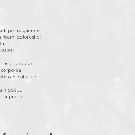
sek per migliorare
sintomi dolorosi di
tro.
atleti,
, resettando un
 corporea.
tato di salute e
a mobilità
e superiori.