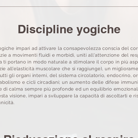
Discipline yogiche
ogiche impari ad attivare
la consapevolezza conscia del cor
zie a movimenti fluidi e morbidi
,
uniti
all'attenzione del res
 ti portano in modo naturale a stimolare il corpo in più asp
azie
all’elasticità muscolare che si raggiunge), un miglioram
tti gli
organi interni, del sistema circolatorio, endocrino, 
tabolismo e cicli circadiani; un aumento delle difese immuni
e di calma sempre più profonde ed un equilibrio emoziona
ta visione, impari a sviluppare la capacità di ascoltarti e ri
nicità.