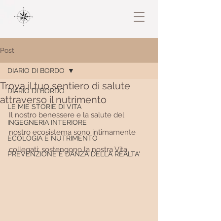
Post
DIARIO DI BORDO
Trova il tuo sentiero di salute
DIARIO DI BORDO
attraverso il nutrimento
LE MIE STORIE DI VITA
Il nostro benessere e la salute del 
INGEGNERIA INTERIORE
nostro ecosistema sono intimamente 
ECOLOGIA E NUTRIMENTO
collegati: sostengono la nostra Vita.
PREVENZIONE E DANZA DELLA REALTA'