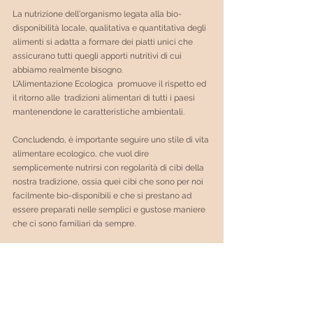
La nutrizione dell'organismo legata alla bio-
disponibilità locale, qualitativa e quantitativa degli 
alimenti si adatta a formare dei piatti unici che 
assicurano tutti quegli apporti nutritivi di cui 
abbiamo realmente bisogno.
L’Alimentazione Ecologica  promuove il rispetto ed 
il ritorno alle  tradizioni alimentari di tutti i paesi 
mantenendone le caratteristiche ambientali.
Concludendo, è importante seguire uno stile di vita 
alimentare ecologico, che vuol dire 
semplicemente nutrirsi con regolarità di cibi della 
nostra tradizione, ossia quei cibi che sono per noi 
facilmente bio-disponibili e che si prestano ad 
essere preparati nelle semplici e gustose maniere 
che ci sono familiari da sempre.
Ti invito a esplorare la pagina del mio sito nella 
sezione servizi: 
educazionenutrimento