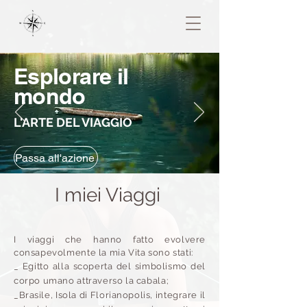
Esplorare il
mondo
L'ARTE DEL VIAGGIO
Passa all'azione
I miei Viaggi
I viaggi che hanno fatto evolvere
consapevolmente la mia Vita sono stati:
_ Egitto alla scoperta del simbolismo del
corpo umano attraverso la cabala;
_
Brasile, Isola di Florianopolis, integrare il