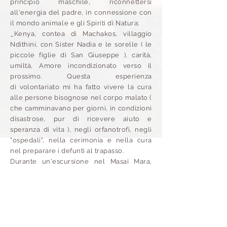
principio maschile, riconnettersi
all'energia del padre, in connessione con
il mondo animale e gli
Spiriti di Natura;
_Kenya, contea di Machakos, villaggio
Ndithini, con Sister Nadia e le
sorelle ( le
piccole figlie di San Giuseppe ), carità,
umiltà, Amore incondizionato verso il
prossimo. Questa esperienza
di
volontariato
mi ha fatto vivere la cura
alle persone bisognose nel corpo malato (
che camminavano per giorni, in condizioni
disastrose, pur di ricevere aiuto e
speranza di vita ), negli orfanotrofi, negli
"ospedali", nella cerimonia e nella cura
nel preparare i defunti al trapasso.
Durante un'escursione nel Masai Mara,
accompagnata dalla saggezza di un
Masai
di una
tribù dalle radici molto antiche, ho
compreso come la natura e gli animali
vivono e si
nutrono
gli uni con gli altri in
simbiosi, attraverso le leggi di vita-morte-
rinascita, in modo estremamente delicato